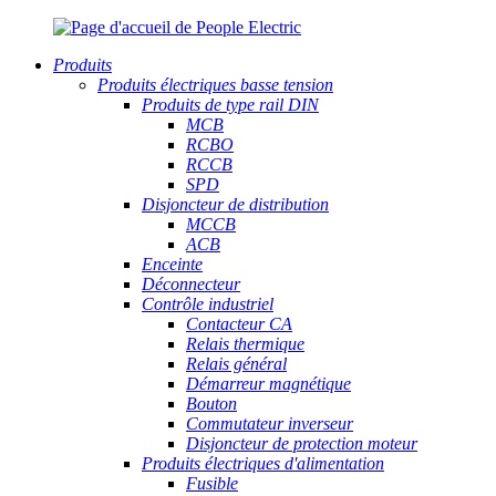
Produits
Produits électriques basse tension
Produits de type rail DIN
MCB
RCBO
RCCB
SPD
Disjoncteur de distribution
MCCB
ACB
Enceinte
Déconnecteur
Contrôle industriel
Contacteur CA
Relais thermique
Relais général
Démarreur magnétique
Bouton
Commutateur inverseur
Disjoncteur de protection moteur
Produits électriques d'alimentation
Fusible