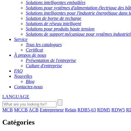
Solutions intelligentes emballées
Solutions pour systèmes d'alimentation électrique des bât
Solutions intelligentes pour l'industrie énergétique dans l
Solution de borne de recharge
Solutions de réseau intelligent
Solutions pour produits haute tension
Solutions de support mécanique pour systèmes industriel
Service
Tous les catalogues
Certificat
À propos de nous
Présentation de l'entreprise
Culture d'entreprise
FAQ
Nouvelles
Blog
Contactez-nous
LANGUAGE
MCB
MCCB
ACB
Entrepreneur
Relais
RDB5-63
RDM5
RDW5
R
Catégories