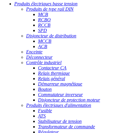
Produits électriques basse tension
Produits de type rail DIN
MCB
RCBO
RCCB
SPD
Disjoncteur de distribution
MCCB
ACB
Enceinte
Déconnecteur
Contrôle industriel
Contacteur CA
Relais thermique
Relais général
Démarreur magnétique
Bouton
Commutateur inverseur
Disjoncteur de protection moteur
Produits électriques d'alimentation
Fusible
ATS
Stabilisateur de tension
Transformateur de commande
Régulateur