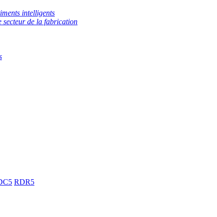
iments intelligents
e secteur de la fabrication
s
DC5
RDR5