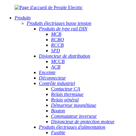
Produits
Produits électriques basse tension
Produits de type rail DIN
MCB
RCBO
RCCB
SPD
Disjoncteur de distribution
MCCB
ACB
Enceinte
Déconnecteur
Contrôle industriel
Contacteur CA
Relais thermique
Relais général
Démarreur magnétique
Bouton
Commutateur inverseur
Disjoncteur de protection moteur
Produits électriques d'alimentation
Fusible