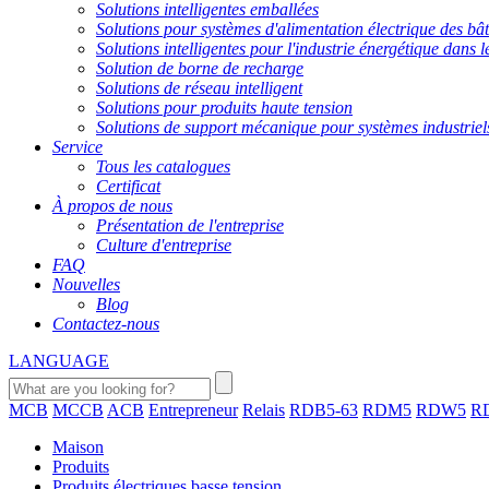
Solutions intelligentes emballées
Solutions pour systèmes d'alimentation électrique des bât
Solutions intelligentes pour l'industrie énergétique dans l
Solution de borne de recharge
Solutions de réseau intelligent
Solutions pour produits haute tension
Solutions de support mécanique pour systèmes industriel
Service
Tous les catalogues
Certificat
À propos de nous
Présentation de l'entreprise
Culture d'entreprise
FAQ
Nouvelles
Blog
Contactez-nous
LANGUAGE
MCB
MCCB
ACB
Entrepreneur
Relais
RDB5-63
RDM5
RDW5
R
Maison
Produits
Produits électriques basse tension