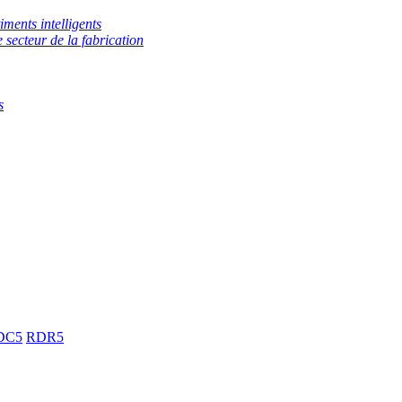
iments intelligents
e secteur de la fabrication
s
DC5
RDR5