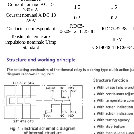
Courant nominal AC-15
1.5
1.5
380V A
Courant nominal A DC-13
0,2
0,2
220V
RDC5-
Contacteur correspondant
RDC5-32,38
06.09,12,18,25.38
Tension de tenue aux
8 kV
impulsions nominale Uimp
Standard
G814048.4 IEC60947