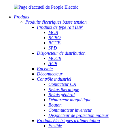
Produits
Produits électriques basse tension
Produits de type rail DIN
MCB
RCBO
RCCB
SPD
Disjoncteur de distribution
MCCB
ACB
Enceinte
Déconnecteur
Contrôle industriel
Contacteur CA
Relais thermique
Relais général
Démarreur magnétique
Bouton
Commutateur inverseur
Disjoncteur de protection moteur
Produits électriques d'alimentation
Fusible