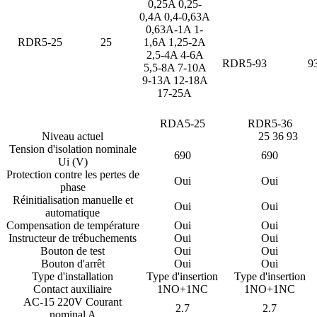
0,25A
0,25-
0,4A
0,4-0,63A
0,63A-1A
1-
RDR5-25
25
1,6A
1,25-2A
2,5-4A
4-6A
RDR5-93
9
5,5-8A
7-10A
9-13A
12-18A
17-25A
RDA5-25
RDR5-36
Niveau actuel
25 36 93
Tension d'isolation nominale
690
690
Ui (V)
Protection contre les pertes de
Oui
Oui
phase
Réinitialisation manuelle et
Oui
Oui
automatique
Compensation de température
Oui
Oui
Instructeur de trébuchements
Oui
Oui
Bouton de test
Oui
Oui
Bouton d'arrêt
Oui
Oui
Type d'installation
Type d'insertion
Type d'insertion
Contact auxiliaire
1NO+1NC
1NO+1NC
AC-15 220V Courant
2.7
2.7
nominal A