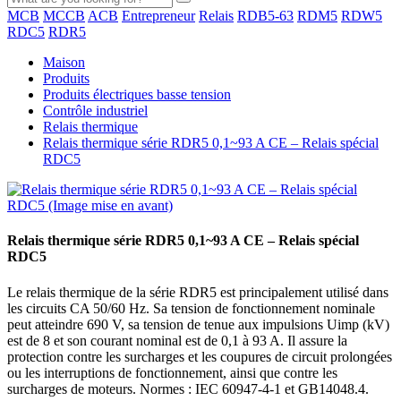
MCB
MCCB
ACB
Entrepreneur
Relais
RDB5-63
RDM5
RDW5
RDC5
RDR5
Maison
Produits
Produits électriques basse tension
Contrôle industriel
Relais thermique
Relais thermique série RDR5 0,1~93 A CE – Relais spécial
RDC5
Relais thermique série RDR5 0,1~93 A CE – Relais spécial
RDC5
Le relais thermique de la série RDR5 est principalement utilisé dans
les circuits CA 50/60 Hz. Sa tension de fonctionnement nominale
peut atteindre 690 V, sa tension de tenue aux impulsions Uimp (kV)
est de 8 et son courant nominal est de 0,1 à 93 A. Il assure la
protection contre les surcharges et les coupures de circuit prolongées
ou les interruptions de fonctionnement, ainsi que contre les
surcharges de moteurs. Normes : IEC 60947-4-1 et GB14048.4.