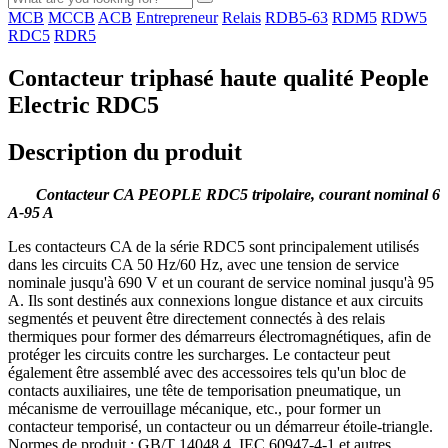
MCB
MCCB
ACB
Entrepreneur
Relais
RDB5-63
RDM5
RDW5
RDC5
RDR5
Contacteur triphasé haute qualité People
Electric RDC5
Description du produit
Contacteur CA PEOPLE RDC5 tripolaire, courant nominal 6
A-95 A
Les contacteurs CA de la série RDC5 sont principalement utilisés
dans les circuits CA 50 Hz/60 Hz, avec une tension de service
nominale jusqu'à 690 V et un courant de service nominal jusqu'à 95
A. Ils sont destinés aux connexions longue distance et aux circuits
segmentés et peuvent être directement connectés à des relais
thermiques pour former des démarreurs électromagnétiques, afin de
protéger les circuits contre les surcharges. Le contacteur peut
également être assemblé avec des accessoires tels qu'un bloc de
contacts auxiliaires, une tête de temporisation pneumatique, un
mécanisme de verrouillage mécanique, etc., pour former un
contacteur temporisé, un contacteur ou un démarreur étoile-triangle.
Normes de produit : GB/T 14048.4, IEC 60947-4-1 et autres