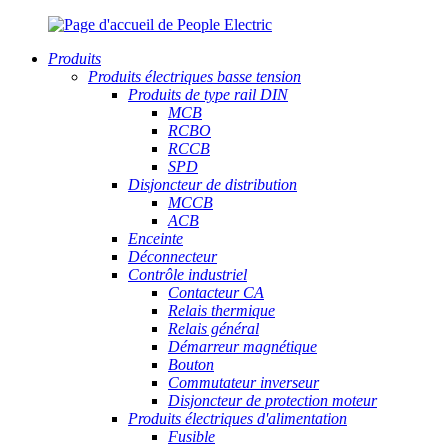
Produits
Produits électriques basse tension
Produits de type rail DIN
MCB
RCBO
RCCB
SPD
Disjoncteur de distribution
MCCB
ACB
Enceinte
Déconnecteur
Contrôle industriel
Contacteur CA
Relais thermique
Relais général
Démarreur magnétique
Bouton
Commutateur inverseur
Disjoncteur de protection moteur
Produits électriques d'alimentation
Fusible