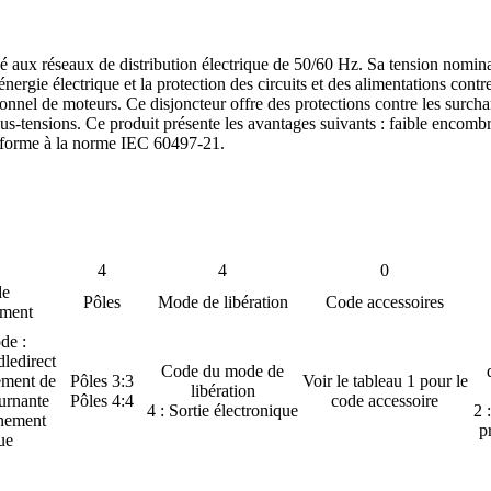
aux réseaux de distribution électrique de 50/60 Hz. Sa tension nomina
nergie électrique et la protection des circuits et des alimentations contre 
nnel de moteurs. Ce disjoncteur offre des protections contre les surchar
 sous-tensions. Ce produit présente les avantages suivants : faible encom
 conforme à la norme IEC 60497-21.
4
4
0
de
Pôles
Mode de libération
Code accessoires
ement
de :
dledirect
Code du mode de
ement de
Pôles 3:3
Voir le tableau 1 pour le
libération
ournante
Pôles 4:4
code accessoire
4 : Sortie électronique
2 
nnement
p
ue