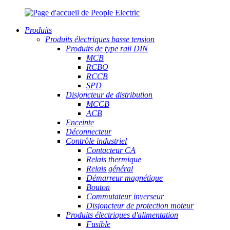
Produits
Produits électriques basse tension
Produits de type rail DIN
MCB
RCBO
RCCB
SPD
Disjoncteur de distribution
MCCB
ACB
Enceinte
Déconnecteur
Contrôle industriel
Contacteur CA
Relais thermique
Relais général
Démarreur magnétique
Bouton
Commutateur inverseur
Disjoncteur de protection moteur
Produits électriques d'alimentation
Fusible