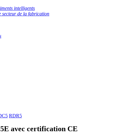
iments intelligents
e secteur de la fabrication
s
DC5
RDR5
5E avec certification CE