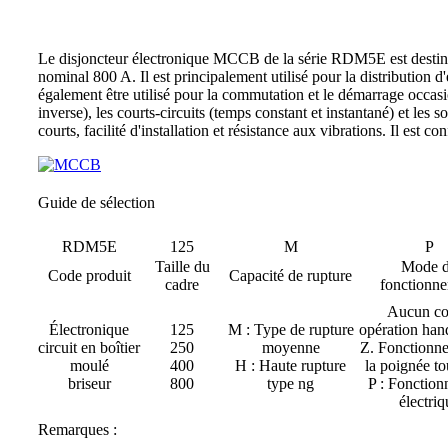
Le disjoncteur électronique MCCB de la série RDM5E est destiné 
nominal 800 A. Il est principalement utilisé pour la distribution d'é
également être utilisé pour la commutation et le démarrage occasio
inverse), les courts-circuits (temps constant et instantané) et les
courts, facilité d'installation et résistance aux vibrations. Il est
Guide de sélection
RDM5E
125
M
P
Taille du
Mode 
Code produit
Capacité de rupture
cadre
fonctionn
Aucun co
Électronique
125
M : Type de rupture
opération han
circuit en boîtier
250
moyenne
Z. Fonctionn
moulé
400
H : Haute rupture
la poignée t
briseur
800
type ng
P : Fonctio
électriq
Remarques :