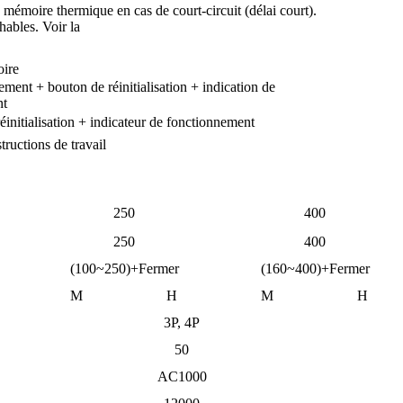
mémoire thermique en cas de court-circuit (délai court).
hables. Voir la
oire
ent + bouton de réinitialisation + indication de
nt
initialisation + indicateur de fonctionnement
ructions de travail
250
400
250
400
(100~250)+Fermer
(160~400)+Fermer
M
H
M
H
3P, 4P
50
AC1000