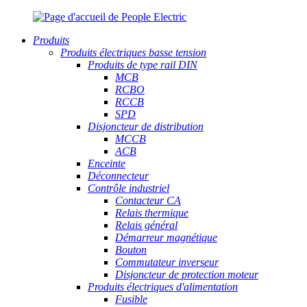
Produits
Produits électriques basse tension
Produits de type rail DIN
MCB
RCBO
RCCB
SPD
Disjoncteur de distribution
MCCB
ACB
Enceinte
Déconnecteur
Contrôle industriel
Contacteur CA
Relais thermique
Relais général
Démarreur magnétique
Bouton
Commutateur inverseur
Disjoncteur de protection moteur
Produits électriques d'alimentation
Fusible