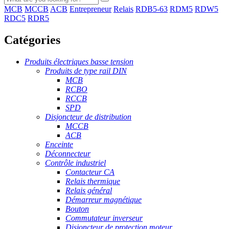
MCB
MCCB
ACB
Entrepreneur
Relais
RDB5-63
RDM5
RDW5
RDC5
RDR5
Catégories
Produits électriques basse tension
Produits de type rail DIN
MCB
RCBO
RCCB
SPD
Disjoncteur de distribution
MCCB
ACB
Enceinte
Déconnecteur
Contrôle industriel
Contacteur CA
Relais thermique
Relais général
Démarreur magnétique
Bouton
Commutateur inverseur
Disjoncteur de protection moteur